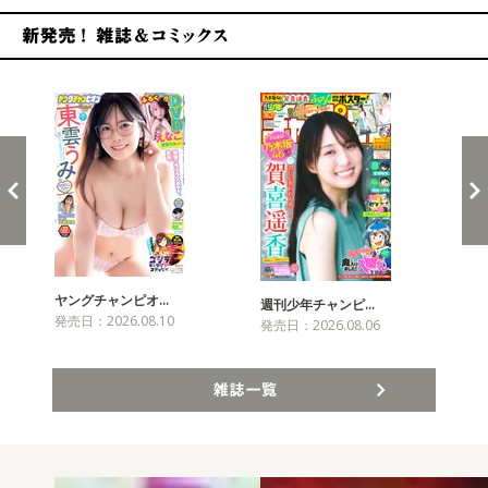
新発売！雑誌&コミックス
ヤングチャンピオ…
チャ
週刊少年チャンピ…
発売日：2026.08.10
発売
発売日：2026.08.06
雑誌一覧