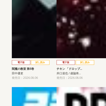
電子版
試し読み
電子版
試し読み
閻魔の教室 第6巻
チキン 「ドロップ…
田中優吏
井口達也 / 歳脇将…
発売日：2026.08.06
発売日：2026.08.06