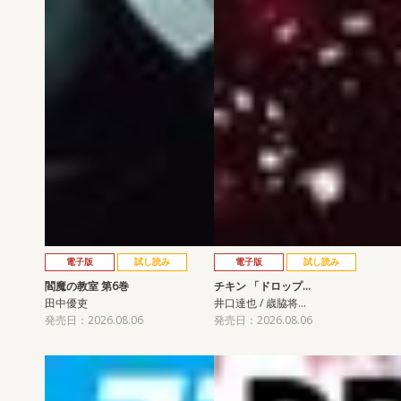
電子版
試し読み
電子版
試し読み
閻魔の教室 第6巻
チキン 「ドロップ…
田中優吏
井口達也 / 歳脇将…
発売日：2026.08.06
発売日：2026.08.06