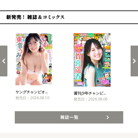
新発売！雑誌&コミックス
ヤングチャンピオ…
チャ
週刊少年チャンピ…
発売日：2026.08.10
発売
発売日：2026.08.06
雑誌一覧