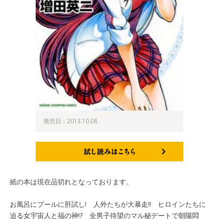
発売日：2013.10.08
試し読みはこちら
紙の本は現在品切れとなっております。
お風呂にプールに肝試し! 人外たちが大暴走!! ヒロインたちに
迫る女宇宙人と福の神!? 全男子待望のマル秘デートで朝陽悶