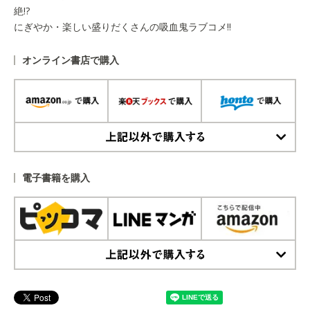
絶!?
にぎやか・楽しい盛りだくさんの吸血鬼ラブコメ!!
オンライン書店で購入
上記以外で購入する
電子書籍を購入
上記以外で購入する