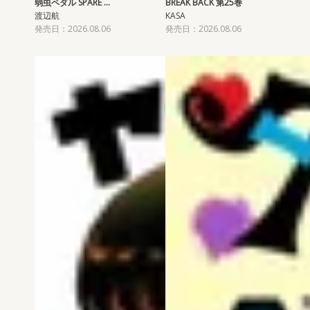
弱虫ペダル SPARE …
BREAK BACK 第25巻
渡辺航
KASA
発売日：2026.08.06
発売日：2026.08.06