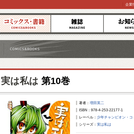
企業
コミックス
雑誌
お知らせ
実は私は
第10巻
著者：
増田英二
ISBN：978-4-253-22177-1
レーベル：
少年チャンピオン・コ
シリーズ：
実は私は