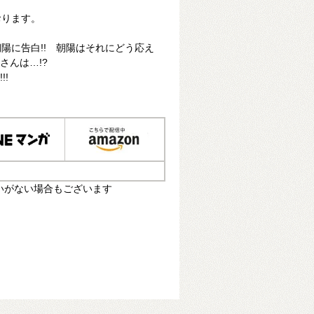
おります。
陽に告白!! 朝陽はそれにどう応え
さんは…!?
!!
いがない場合もございます