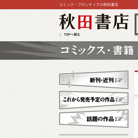
コミック・フロンティアの秋田書店
秋田書店
TOPへ戻る
コミックス
新刊・近刊
これから発売予定
話題の作品