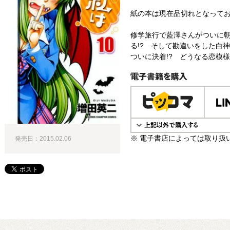
紙の本は現在品切れとなって
修学旅行で藍澤さんがついに朝
る!? そして勘違いをした白神
ついに決着!? どうなる恋模様!
電子書籍で購入
※ 電子書店によっては取り扱
発売日：2015.02.06