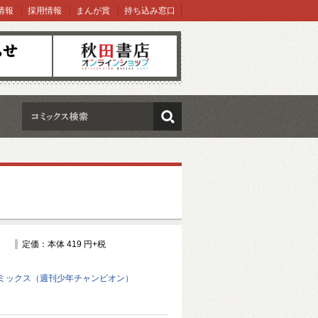
情報
採用情報
まんが賞
持ち込み窓口
オンラインショップ
検索
定価：本体 419 円+税
ミックス（週刊少年チャンピオン）