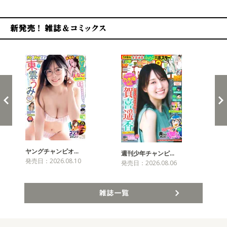
新発売！雑誌&コミックス
ヤングチャンピオ…
チャ
週刊少年チャンピ…
発売日：2026.08.10
発売
発売日：2026.08.06
雑誌一覧