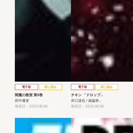
電子版
試し読み
電子版
試し読み
閻魔の教室 第6巻
チキン 「ドロップ…
田中優吏
井口達也 / 歳脇将…
発売日：2026.08.06
発売日：2026.08.06