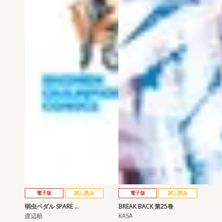
電子版
試し読み
電子版
試し読み
弱虫ペダル SPARE …
BREAK BACK 第25巻
渡辺航
KASA