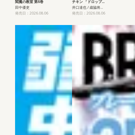
閻魔の教室 第6巻
チキン 「ドロップ…
田中優吏
井口達也 / 歳脇将…
発売日：2026.08.06
発売日：2026.08.06