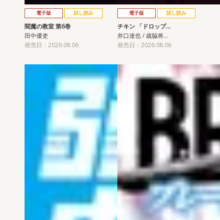
電子版
試し読み
電子版
試し読み
閻魔の教室 第6巻
チキン 「ドロップ…
田中優吏
井口達也 / 歳脇将…
発売日：2026.08.06
発売日：2026.08.06