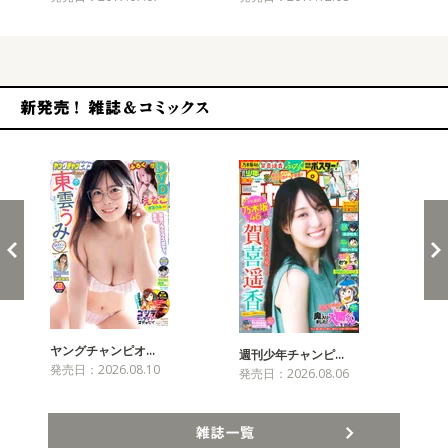
新発売！雑誌&コミックス
ヤングチャンピオ…
チャ
週刊少年チャンピ…
発売日：2026.08.10
発売
発売日：2026.08.06