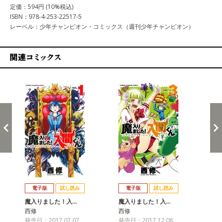
定価：594円 (10%税込)
ISBN：978-4-253-22517-5
レーベル：少年チャンピオン・コミックス（週刊少年チャンピオン）
関連コミックス
戻る
進む
電子版
試し読み
電子版
試し読み
魔入りました！入…
魔入りました！入…
魔
西修
西修
西
発売日：2017.07.07
発売日：2017.12.08
発売