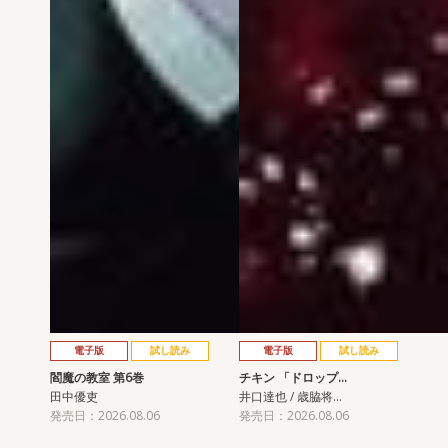
電子版
試し読み
電子版
試し読み
閻魔の教室 第6巻
チキン 「ドロップ…
田中優吏
井口達也 / 歳脇将…
発売日：2026.08.06
発売日：2026.08.06