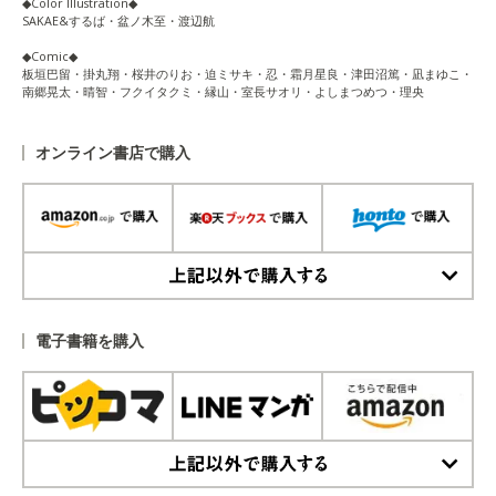
◆Color Illustration◆
SAKAE&するば・盆ノ木至・渡辺航
◆Comic◆
板垣巴留・掛丸翔・桜井のりお・迫ミサキ・忍・霜月星良・津田沼篤・凪まゆこ・
南郷晃太・晴智・フクイタクミ・縁山・室長サオリ・よしまつめつ・理央
オンライン書店で購入
上記以外で購入する
電子書籍を購入