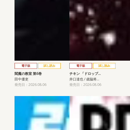
電子版
試し読み
電子版
試し読み
閻魔の教室 第6巻
チキン 「ドロップ…
田中優吏
井口達也 / 歳脇将…
発売日：2026.08.06
発売日：2026.08.06