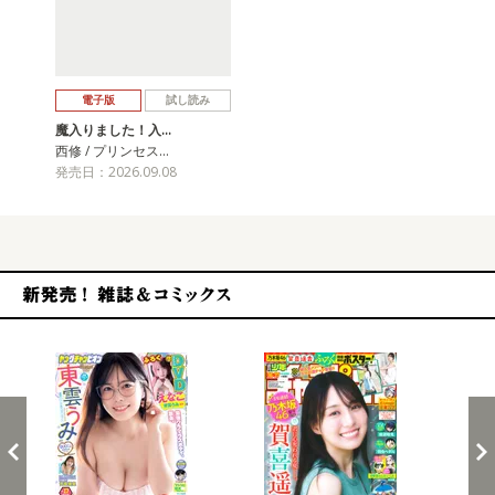
戻る
進む
電子版
試し読み
魔入りました！入…
西修 / プリンセス…
発売日：2026.09.08
新発売！雑誌&コミックス