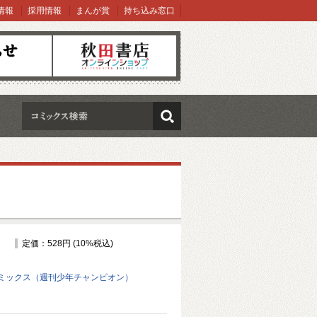
情報
採用情報
まんが賞
持ち込み窓口
オンラインショップ
検索
定価：528円 (10%税込)
ミックス（週刊少年チャンピオン）