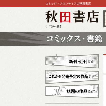
コミック・フロンティアの秋田書店
秋田書店
TOPへ戻る
コミックス
新刊・近刊
これから発売予定
話題の作品