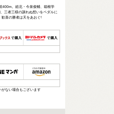
前400m。総北・今泉俊輔、箱根学
翔、三者三様の譲れぬ想いをペダルに
 歓喜の勝者は天をあおぐ!
いがない場合もございます