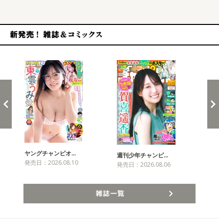
新発売！雑誌&コミックス
ヤングチャンピオ…
チャ
週刊少年チャンピ…
発売日：2026.08.10
発売
発売日：2026.08.06
雑誌一覧