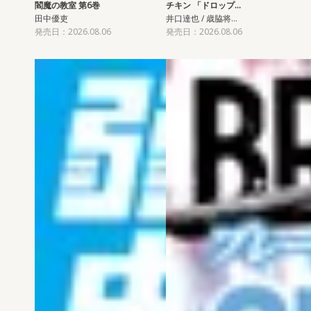
閻魔の教室 第6巻
チキン 「ドロップ…
田中優吏
井口達也 / 歳脇将…
発売日：2026.08.06
発売日：2026.08.06