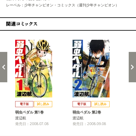
レーベル：少年チャンピオン・コミックス（週刊少年チャンピオン）
関連コミックス
戻る
進む
電子版
試し読み
電子版
試し読み
弱虫ペダル 第1巻
弱虫ペダル 第2巻
弱
渡辺航
渡辺航
渡
発売日：2008.07.08
発売日：2008.09.08
発売