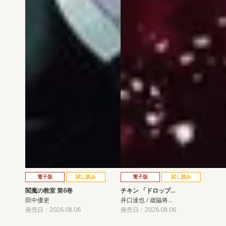
電子版
試し読み
電子版
試し読み
閻魔の教室 第6巻
チキン 「ドロップ…
田中優吏
井口達也 / 歳脇将…
発売日：2026.08.06
発売日：2026.08.06