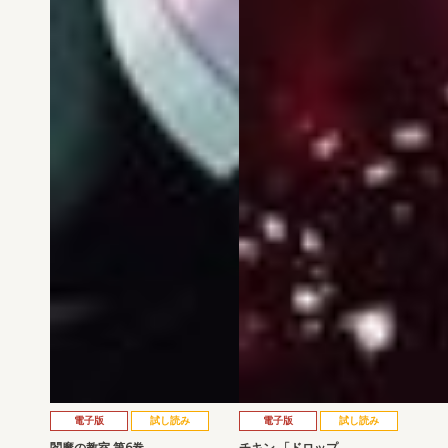
電子版
試し読み
電子版
試し読み
閻魔の教室 第6巻
チキン 「ドロップ…