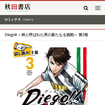
秋田書店
コミックス COMICS
Diego!! ～神と呼ばれた男の新たなる挑戦～ 第3巻