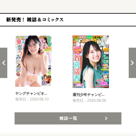
新発売！雑誌&コミックス
ヤングチャンピオ…
チャ
週刊少年チャンピ…
発売日：2026.08.10
発売
発売日：2026.08.06
雑誌一覧