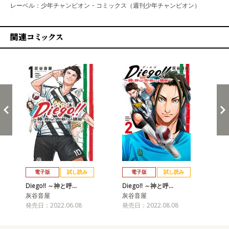
レーベル：少年チャンピオン・コミックス（週刊少年チャンピオン）
関連コミックス
戻る
進む
電子版
試し読み
電子版
試し読み
Diego!! ～神と呼…
Diego!! ～神と呼…
Di
灰谷音屋
灰谷音屋
灰
発売日：2022.06.08
発売日：2022.08.08
発売