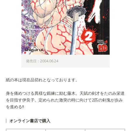
発売日：2004.06.24
紙の本は現在品切れとなっております。
身を痛めつける異様な鍛練に励む藤木。天賦の剣才をたのみ栄達
を目指す伊良子。定められた激突の時に向けて2匹の剣鬼が歩み
を進める!!
オンライン書店で購入