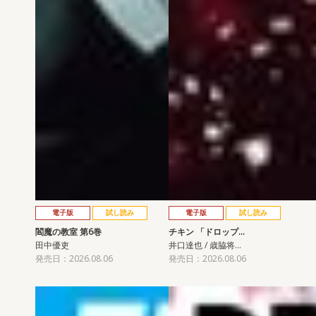
電子版
試し読み
電子版
試し読み
閻魔の教室 第6巻
チキン 「ドロップ…
田中優吏
井口達也 / 歳脇将…
発売日：2026.08.06
発売日：2026.08.06