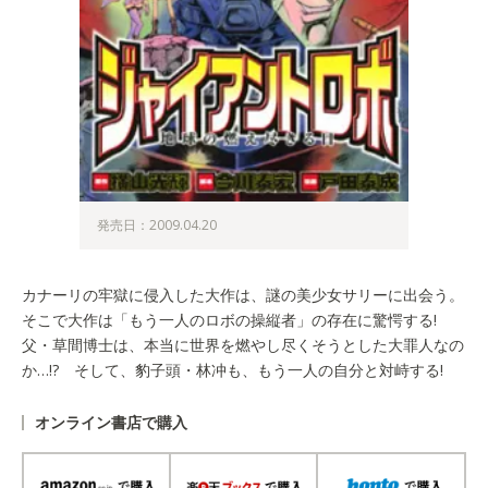
発売日：2009.04.20
カナーリの牢獄に侵入した大作は、謎の美少女サリーに出会う。
そこで大作は「もう一人のロボの操縦者」の存在に驚愕する!
父・草間博士は、本当に世界を燃やし尽くそうとした大罪人なの
か…!? そして、豹子頭・林冲も、もう一人の自分と対峙する!
オンライン書店で購入