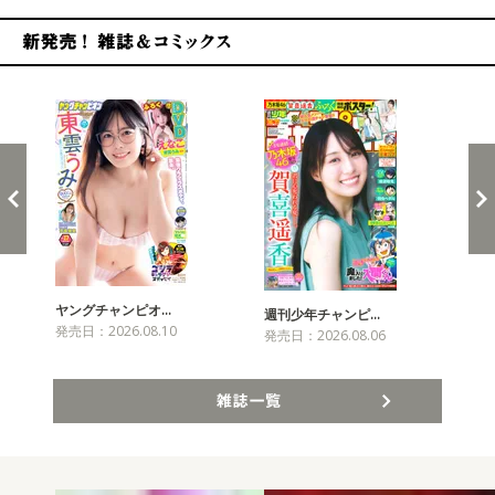
新発売！雑誌&コミックス
ヤングチャンピオ…
チャ
週刊少年チャンピ…
発売日：2026.08.10
発売
発売日：2026.08.06
雑誌一覧