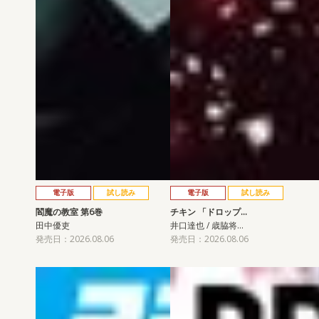
電子版
試し読み
電子版
試し読み
閻魔の教室 第6巻
チキン 「ドロップ…
田中優吏
井口達也 / 歳脇将…
発売日：2026.08.06
発売日：2026.08.06