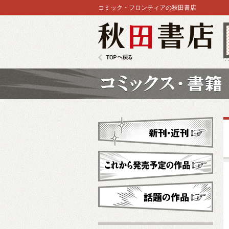
コミック・フロンティアの秋田書店
秋田書店
TOPへ戻る
コミックス
新刊・近刊
これから発売予定
話題の作品