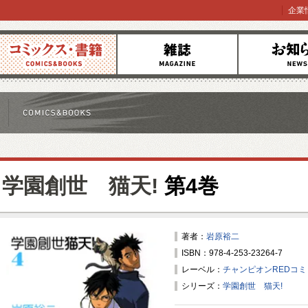
企業
コミックス
雑誌
お知らせ
学園創世 猫天!
第4巻
著者：
岩原裕二
ISBN：978-4-253-23264-7
レーベル：
チャンピオンREDコ
シリーズ：
学園創世 猫天!