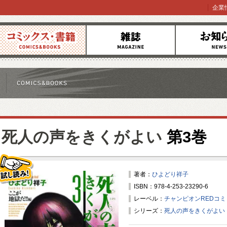
企業
コミックス
雑誌
お知らせ
死人の声をきくがよい
第3巻
著者：
ひよどり祥子
ISBN：978-4-253-23290-6
試し読み！
レーベル：
チャンピオンREDコ
シリーズ：
死人の声をきくがよい