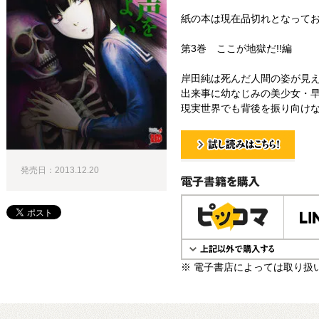
紙の本は現在品切れとなって
第3巻 ここが地獄だ!!編
岸田純は死んだ人間の姿が見
出来事に幼なじみの美少女・
現実世界でも背後を振り向けな
試し読み！
発売日：2013.12.20
電子書籍で購入
※ 電子書店によっては取り扱