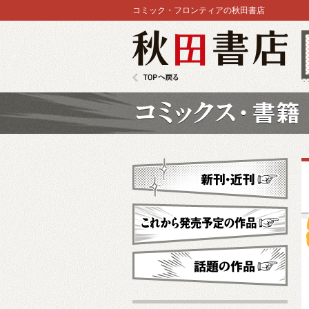
コミック・フロンティアの秋田書店
秋田書店
TOPへ戻る
コミックス
新刊・近刊
これから発売予定
話題の作品