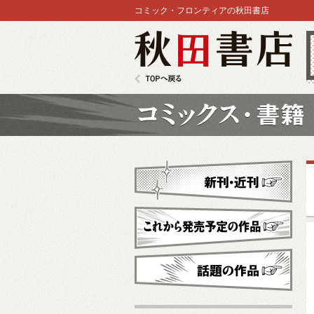
コミック・フロンティアの秋田書店
秋田書店
TOPへ戻る
コミックス
新刊・近刊
これから発売予定
話題の作品