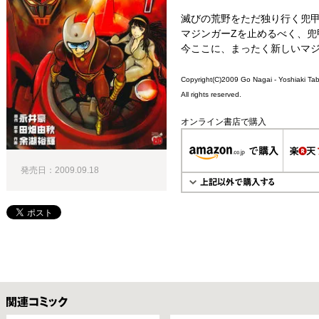
滅びの荒野をただ独り行く兜甲
マジンガーZを止めるべく、兜
今ここに、まったく新しいマジン
Copyright(C)20
09
Go Nagai - Yoshiaki Tab
All rights reserved.
オンライン書店で購入
発売日：2009.09.18
関連コミックス