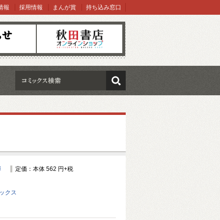
情報
採用情報
まんが賞
持ち込み窓口
オンラインショップ
検索
輝
定価：本体 562 円+税
ミックス