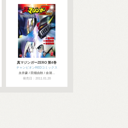
真マジンガーZERO 第4巻
チャンピオンREDコミックス
永井豪 / 田畑由秋 / 余湖…
発売日：2011.01.20