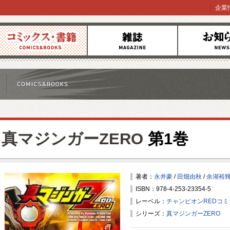
企業
コミックス
雑誌
お知らせ
真マジンガーZERO
第1巻
著者：
永井豪
/
田畑由秋
/
余湖裕
ISBN：978-4-253-23354-5
レーベル：
チャンピオンREDコ
シリーズ：
真マジンガーZERO