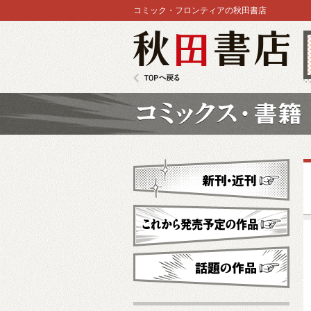
コミック・フロンティアの秋田書店
秋田書店
TOPへ戻る
コミックス
新刊・近刊
これから発売予定
話題の作品