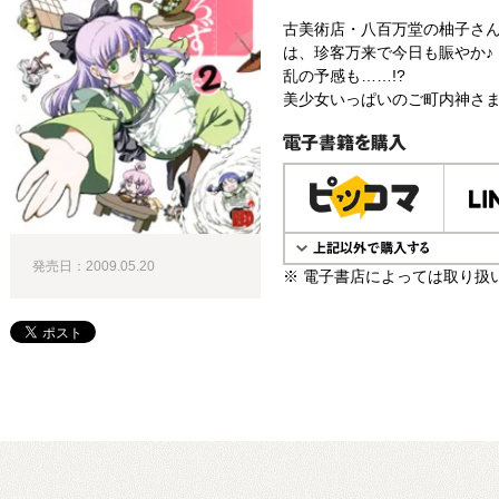
古美術店・八百万堂の柚子さ
は、珍客万来で今日も賑やか♪
乱の予感も……!?
美少女いっぱいのご町内神さま
電子書籍で購入
発売日：2009.05.20
※ 電子書店によっては取り扱