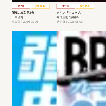
電子版
試し読み
電子版
試し読み
閻魔の教室 第6巻
チキン 「ドロップ…
田中優吏
井口達也 / 歳脇将…
発売日：2026.08.06
発売日：2026.08.06