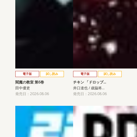
電子版
試し読み
電子版
試し読み
閻魔の教室 第6巻
チキン 「ドロップ…
田中優吏
井口達也 / 歳脇将…
発売日：2026.08.06
発売日：2026.08.06