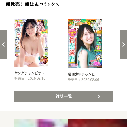
新発売！雑誌&コミックス
ヤングチャンピオ…
チャ
週刊少年チャンピ…
発売日：2026.08.10
発売
発売日：2026.08.06
雑誌一覧