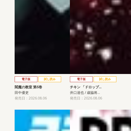
電子版
試し読み
電子版
試し読み
閻魔の教室 第6巻
チキン 「ドロップ…
田中優吏
井口達也 / 歳脇将…
発売日：2026.08.06
発売日：2026.08.06