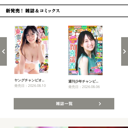
新発売！雑誌&コミックス
ヤングチャンピオ…
チャ
週刊少年チャンピ…
発売日：2026.08.10
発売
発売日：2026.08.06
雑誌一覧