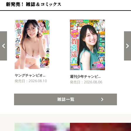
新発売！雑誌&コミックス
ヤングチャンピオ…
チャ
週刊少年チャンピ…
発売日：2026.08.10
発売
発売日：2026.08.06
雑誌一覧