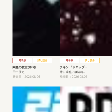
電子版
試し読み
電子版
試し読み
閻魔の教室 第6巻
チキン 「ドロップ…
田中優吏
井口達也 / 歳脇将…
発売日：2026.08.06
発売日：2026.08.06