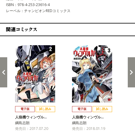
ISBN：978-4-253-23616-4
レーベル：チャンピオンREDコミックス
関連コミックス
戻る
進む
電子版
試し読み
電子版
試し読み
人狼機ウィンヴル…
人狼機ウィンヴル…
人
綱島志朗
綱島志朗
綱
発売日：2017.07.20
発売日：2018.01.19
発売