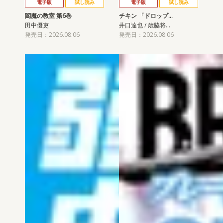
電子版
試し読み
電子版
試し読み
閻魔の教室 第6巻
チキン 「ドロップ…
田中優吏
井口達也 / 歳脇将…
発売日：2026.08.06
発売日：2026.08.06