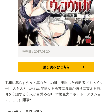
発売日：2017.01.20
試し読みはこちら
平和に暮らす少女・真白たちの町に出現した侵略者ドミネイタ
ー! 人を人とも思わぬ非情なる所業に真白が怒りに震える時、
町を守護する守人が目覚める!! 本格巨大ロボット・アクショ
ン、ここに開幕!!
オンライン書店で購入