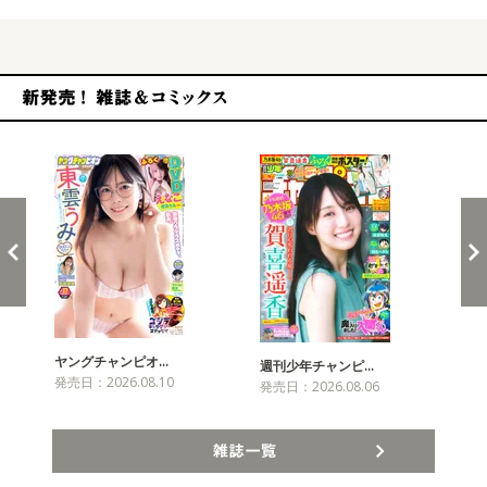
新発売！雑誌&コミックス
ヤングチャンピオ…
チャ
週刊少年チャンピ…
発売日：2026.08.10
発売
発売日：2026.08.06
雑誌一覧