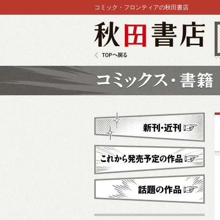
コミック・フロンティアの秋田書店
秋田書店
TOPへ戻る
コミックス
新刊・近刊
これから発売予定
話題の作品