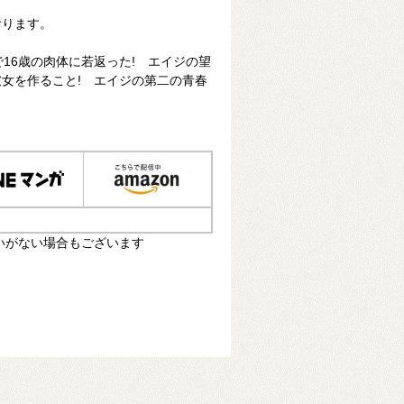
おります。
で16歳の肉体に若返った! エイジの望
女を作ること! エイジの第二の青春
いがない場合もございます