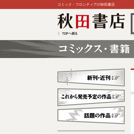
コミック・フロンティアの秋田書店
秋田書店
TOPへ戻る
コミックス
新刊・近刊
これから発売予定
話題の作品