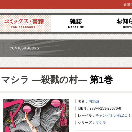
企業
コミックス
雑誌
お知らせ
マシラ ―殺戮の村―
第1巻
著者：
内水融
ISBN：978-4-253-23676-8
レーベル：
チャンピオンREDコ
シリーズ：
マシラ