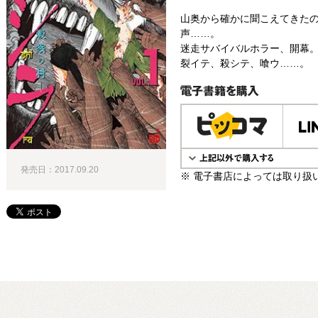
山奥から確かに聞こえてきた
声……。
迷走サバイバルホラー、開幕
裂イテ、殺シテ、喰ウ……。
電子書籍で購入
発売日：2017.09.20
※ 電子書店によっては取り扱