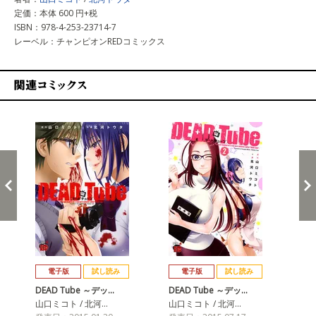
定価：本体 600 円+税
ISBN：978-4-253-23714-7
レーベル：チャンピオンREDコミックス
関連コミックス
戻る
進む
電子版
試し読み
電子版
試し読み
DEAD Tube ～デッ…
DEAD Tube ～デッ…
DE
山口ミコト / 北河…
山口ミコト / 北河…
山口