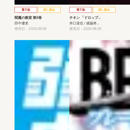
電子版
試し読み
電子版
試し読み
閻魔の教室 第6巻
チキン 「ドロップ…
田中優吏
井口達也 / 歳脇将…
発売日：2026.08.06
発売日：2026.08.06