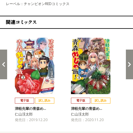
レーベル：チャンピオンREDコミックス
関連コミックス
戻る
進む
電子版
試し読み
電子版
試し読み
津軽先輩の青森め…
津軽先輩の青森め…
津
仁山渓太郎
仁山渓太郎
仁
発売日：2019.12.20
発売日：2020.11.20
発売