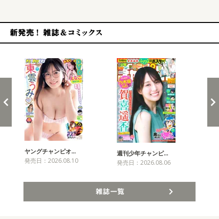
新発売！雑誌&コミックス
ヤングチャンピオ…
チャ
週刊少年チャンピ…
発売日：2026.08.10
発売
発売日：2026.08.06
雑誌一覧