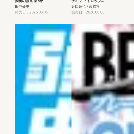
閻魔の教室 第6巻
チキン 「ドロップ…
田中優吏
井口達也 / 歳脇将…
発売日：2026.08.06
発売日：2026.08.06