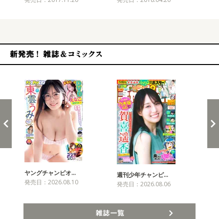
新発売！雑誌&コミックス
ヤングチャンピオ…
チャ
週刊少年チャンピ…
発売日：2026.08.10
発売
発売日：2026.08.06