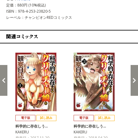
定価：880円 (10%税込)
ISBN：978-4-253-23820-5
レーベル：チャンピオンREDコミックス
関連コミックス
戻る
進む
電子版
試し読み
電子版
試し読み
科学的に存在しう…
科学的に存在しう…
科
KAKERU
KAKERU
KA
発売日：2017.11.20
発売日：2018.04.20
発売