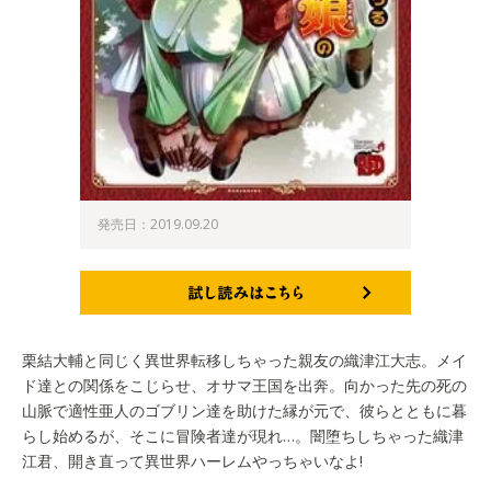
発売日：2019.09.20
試し読みはこちら
栗結大輔と同じく異世界転移しちゃった親友の織津江大志。メイ
ド達との関係をこじらせ、オサマ王国を出奔。向かった先の死の
山脈で適性亜人のゴブリン達を助けた縁が元で、彼らとともに暮
らし始めるが、そこに冒険者達が現れ…。闇堕ちしちゃった織津
江君、開き直って異世界ハーレムやっちゃいなよ!