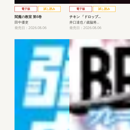
電子版
試し読み
電子版
試し読み
閻魔の教室 第6巻
チキン 「ドロップ…
田中優吏
井口達也 / 歳脇将…
発売日：2026.08.06
発売日：2026.08.06