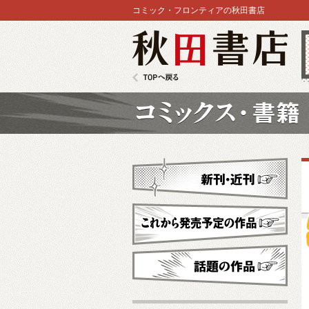
コミック・フロンティアの秋田書店
秋田書店
TOPへ戻る
コミックス
新刊・近刊
これから発売予定
話題の作品