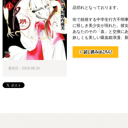
品切れとなっております。
街で頻発する中学生行方不明
に怪しき美少女が現れた。彼
あなたのその「血」と交換に
妖しくも美しい吸血姫浪漫、
試し読み！
発売日：2018.06.20