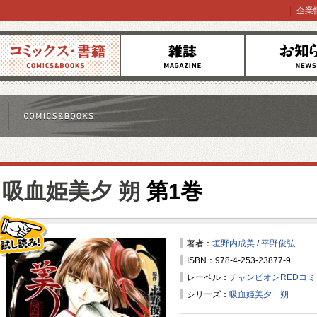
企業
コミックス
雑誌
お知らせ
吸血姫美夕 朔
第1巻
著者：
垣野内成美
/
平野俊弘
ISBN：978-4-253-23877-9
試し読み！
レーベル：
チャンピオンREDコ
シリーズ：
吸血姫美夕 朔