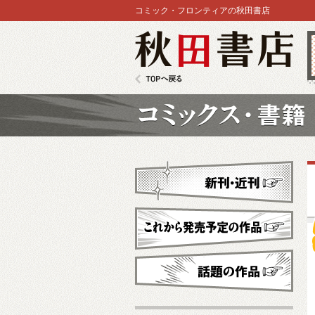
コミック・フロンティアの秋田書店
秋田書店
TOPへ戻る
コミックス
新刊・近刊
これから発売予定
話題の作品