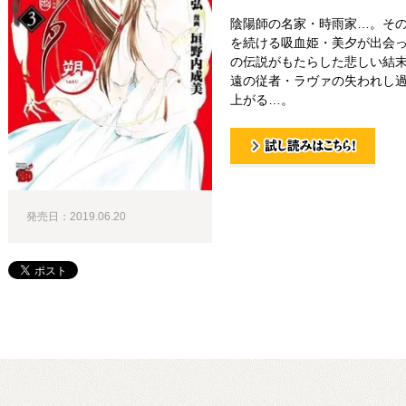
陰陽師の名家・時雨家…。そ
を続ける吸血姫・美夕が出会
の伝説がもたらした悲しい結末
遠の従者・ラヴァの失われし
上がる…。
試し読み！
発売日：2019.06.20