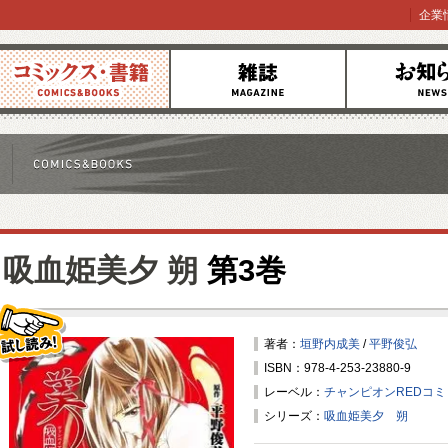
企業
コミックス
雑誌
お知らせ
吸血姫美夕 朔
第3巻
著者：
垣野内成美
/
平野俊弘
ISBN：978-4-253-23880-9
試し読み！
レーベル：
チャンピオンREDコ
シリーズ：
吸血姫美夕 朔