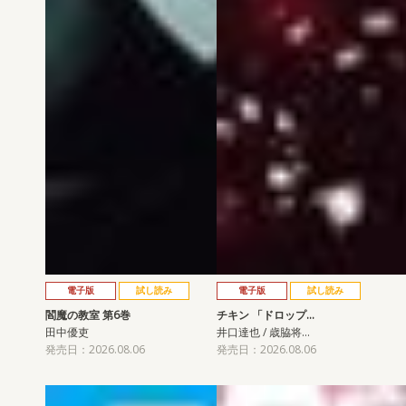
電子版
試し読み
電子版
試し読み
閻魔の教室 第6巻
チキン 「ドロップ…
田中優吏
井口達也 / 歳脇将…
発売日：2026.08.06
発売日：2026.08.06