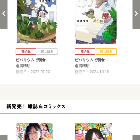
戻る
進む
電子版
試し読み
電子版
試し読み
ビバリウムで朝食…
ビバリウムで朝食…
ビ
道満晴明
道満晴明
道
発売日：2022.07.20
発売日：2024.10.18
発売
新発売！雑誌&コミックス