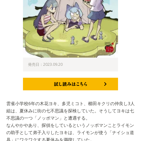
発売日：2023.09.20
試し読みはこちら
雲雀小学校6年の木花ヨキ、多児ミコト、櫛田キクリの仲良し3人
組は、夏休みに街の七不思議を探検していた。そうしてヨキは七
不思議の一つ「ノッポマン」と遭遇する。
なんやかやあり、探偵をしているというノッポマンことライモン
の助手として弟子入りしたヨキは、ライモンが使う「ナイショ道
具」にワクワクする夏休みを満喫していた。