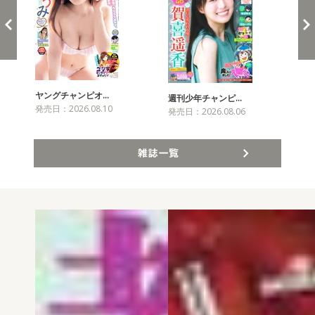
ヤングチャンピオ…
チャ
週刊少年チャンピ…
発売日：2026.08.10
発売
発売日：2026.08.06
雑誌一覧