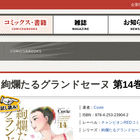
企業
コミックス
雑誌
お知らせ
絢爛たるグランドセーヌ
第14
著者：
Cuvie
ISBN：978-4-253-23904-2
試し読み！
レーベル：
チャンピオンREDコ
シリーズ：
絢爛たるグランドセー