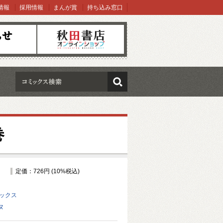
情報
採用情報
まんが賞
持ち込み窓口
オンラインショップ
検索
巻
定価：726円 (10%税込)
ミックス
ヌ