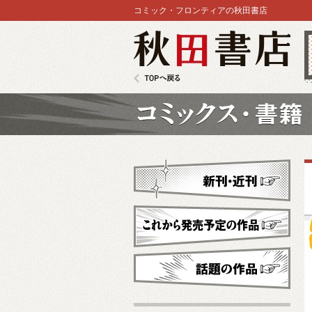
コミック・フロンティアの秋田書店
秋田書店
TOPへ戻る
コミックス
新刊・近刊
これから発売予定
話題の作品