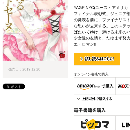
YAGP NYC(ユース・アメ
ファイナル表彰式。ジュニア
の発表を前に、ファイナリス
な思いが去来する。このステ
ばたいてゆけ、輝ける未来のバ
少女達の友情と、たゆまず努力
エ・ロマン!!
試し読み！
発売日：2019.12.20
オンライン書店で購入
電子書籍で購入