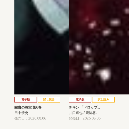
電子版
試し読み
電子版
試し読み
閻魔の教室 第6巻
チキン 「ドロップ…
田中優吏
井口達也 / 歳脇将…
発売日：2026.08.06
発売日：2026.08.06