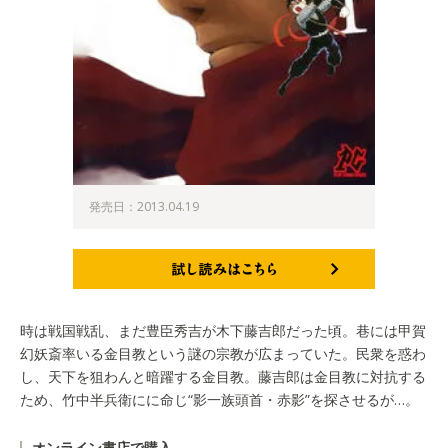
発売日：2013.04.19
試し読みはこちら
時は戦国戦乱、まだ豊臣秀吉が木下藤吉郎だった頃。巷には甲賀
幻妖斎率いる金目教という謎の宗教が広まっていた。民衆を惑わ
し、天下を狙わんと暗躍する金目教。藤吉郎は金目教に対抗する
ため、竹中半兵衛にに命じ“影一族頭首・赤影”を探させるが…。
オンライン書店で購入