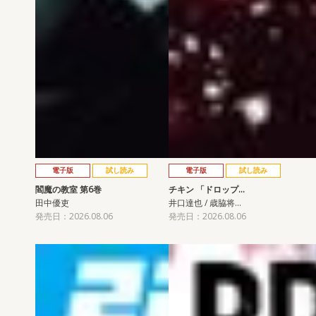
電子版
試し読み
電子版
試し読み
閻魔の教室 第6巻
チキン 「ドロップ…
田中優吏
井口達也 / 歳脇将…
発売日：2026.08.06
発売日：2026.08.06