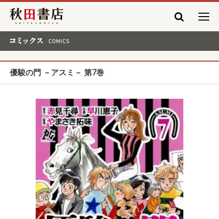
秋田書店
コミックス COMICS
優駿の門 －アスミ－ 第7巻