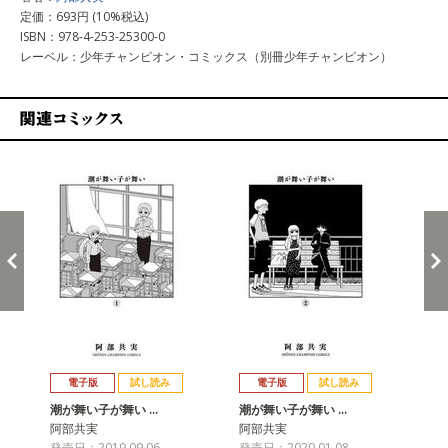
定価：693円 (10%税込)
ISBN：978-4-253-25300-0
レーベル：少年チャンピオン・コミックス（別冊少年チャンピオン）
関連コミックス
戻る
進む
電子版
試し読み
電子版
試し読み
潮が舞い子が舞い …
潮が舞い子が舞い …
潮
阿部共実
阿部共実
阿
発売日：2019.09.06
発売日：2020.01.08
発売