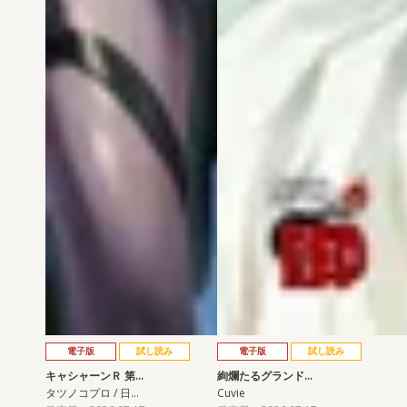
電子版
試し読み
電子版
試し読み
キャシャーンＲ 第…
絢爛たるグランド…
タツノコプロ / 日…
Cuvie