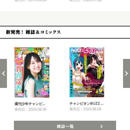
新発売！雑誌&コミックス
チャンピオンBUZZ …
プリ
週刊少年チャンピ…
発売日：2026.08.06
発売
発売日：2026.08.06