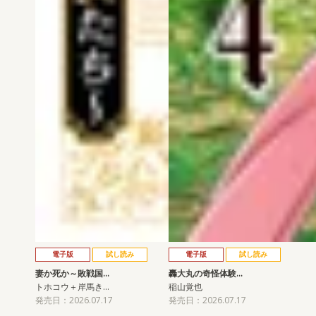
電子版
試し読み
電子版
試し読み
妻か死か～敗戦国…
轟大丸の奇怪体験…
トホコウ＋岸馬き…
稲山覚也
発売日：2026.07.17
発売日：2026.07.17