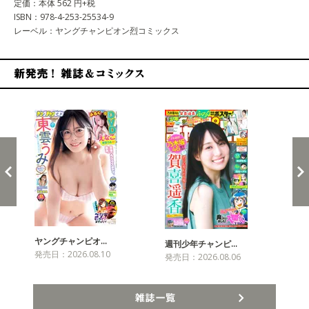
定価：本体 562 円+税
ISBN：978-4-253-25534-9
レーベル：ヤングチャンピオン烈コミックス
新発売！雑誌&コミックス
ヤングチャンピオ…
チャ
週刊少年チャンピ…
発売日：2026.08.10
発売
発売日：2026.08.06