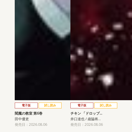
電子版
試し読み
電子版
試し読み
閻魔の教室 第6巻
チキン 「ドロップ…
田中優吏
井口達也 / 歳脇将…
発売日：2026.08.06
発売日：2026.08.06