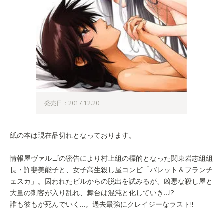
発売日：2017.12.20
紙の本は現在品切れとなっております。
情報屋ヴァルゴの密告により村上組の標的となった関東岩志組組
長・許斐美能子と、女子高生殺し屋コンビ「バレット＆フランチ
ェスカ」。囚われたビルからの脱出を試みるが、凶悪な殺し屋と
大量の刺客が入り乱れ、舞台は混沌と化していき…!?
誰も彼もが死んでいく…。過去最強にクレイジーなラスト!!