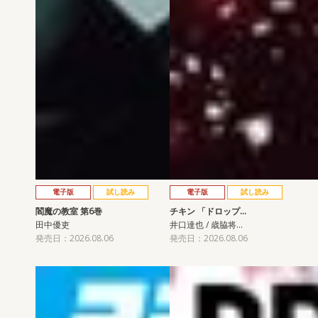
電子版
試し読み
電子版
試し読み
閻魔の教室 第6巻
チキン 「ドロップ…
田中優吏
井口達也 / 歳脇将…
発売日：2026.08.06
発売日：2026.08.06