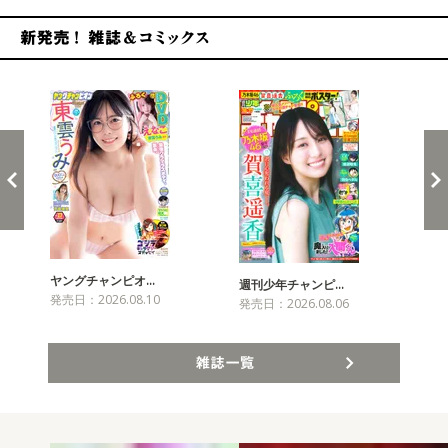
新発売！雑誌&コミックス
ヤングチャンピオ…
チャ
週刊少年チャンピ…
発売日：2026.08.10
発売
発売日：2026.08.06
雑誌一覧