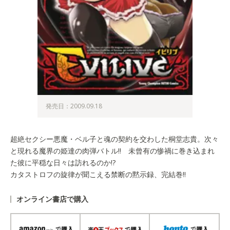
発売日：2009.09.18
超絶セクシー悪魔・ベル子と魂の契約を交わした桐堂志貴。次々
と現れる魔界の姫達の肉弾バトル!! 未曾有の惨禍に巻き込まれ
た彼に平穏な日々は訪れるのか!?
カタストロフの旋律が聞こえる禁断の黙示録、完結巻!!
オンライン書店で購入