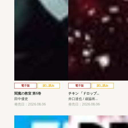
電子版
試し読み
電子版
試し読み
閻魔の教室 第6巻
チキン 「ドロップ…
田中優吏
井口達也 / 歳脇将…
発売日：2026.08.06
発売日：2026.08.06