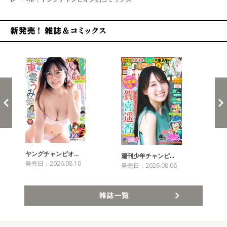
新発売！雑誌&コミックス
ヤングチャンピオ…
チャ
週刊少年チャンピ…
発売日：2026.08.10
発売
発売日：2026.08.06
雑誌一覧