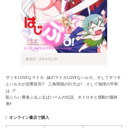
発売日：2014.03.20
サツキLOVEなマドカ…妹のマドカLOVEなハルカ。そしてサツキ
とハルカが交際宣言!? 三角関係の行方は? そして地球の平和
は…!?
恥じらい勇者ぷるぷるばいーんの伝説、オドロキと感動の最終
巻!!
オンライン書店で購入