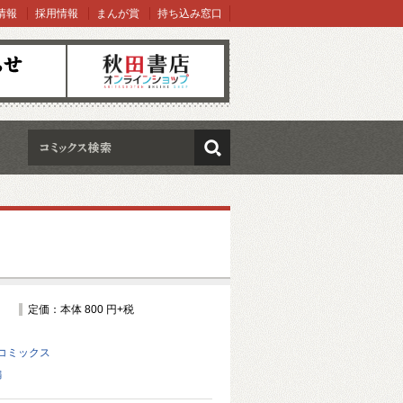
情報
採用情報
まんが賞
持ち込み窓口
オンラインショップ
検索
定価：本体 800 円+税
コミックス
編