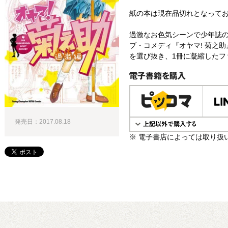
紙の本は現在品切れとなって
過激なお色気シーンで少年誌
ブ・コメディ『オヤマ! 菊之助
を選び抜き、1冊に凝縮したファ
電子書籍で購入
発売日：2017.08.18
※ 電子書店によっては取り扱