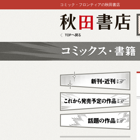
コミック・フロンティアの秋田書店
秋田書店
TOPへ戻る
コミックス
新刊・近刊
これから発売予定
話題の作品