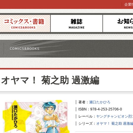
企業
コミックス
雑誌
お知らせ
オヤマ！ 菊之助 過激編
著者：
瀬口たかひろ
ISBN：978-4-253-25706-0
レーベル：
ヤングチャンピオン烈
シリーズ：
オヤマ！ 菊之助 過激