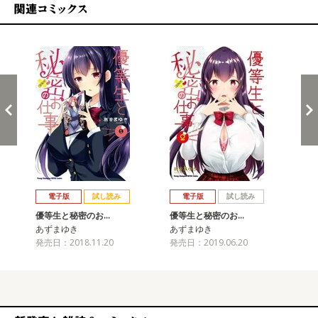
関連コミックス
戻る
進む
電子版
試し読み
電子版
試し読み
優等生と秘密のお…
優等生と秘密のお…
優
あずまゆき
あずまゆき
あ
発売日：2018.11.20
発売日：2019.06.20
発売