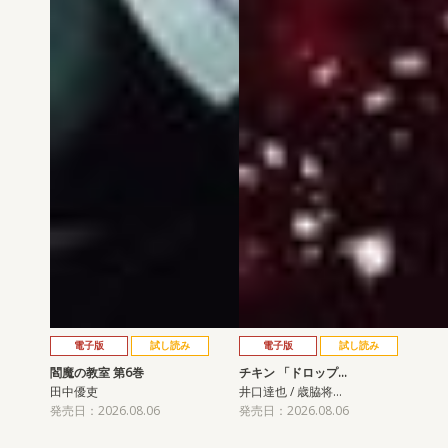
電子版
試し読み
電子版
試し読み
閻魔の教室 第6巻
チキン 「ドロップ…
田中優吏
井口達也 / 歳脇将…
発売日：2026.08.06
発売日：2026.08.06