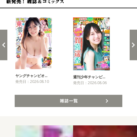
新発売！雑誌&コミックス
ヤングチャンピオ…
チャ
週刊少年チャンピ…
発売日：2026.08.10
発売
発売日：2026.08.06
雑誌一覧