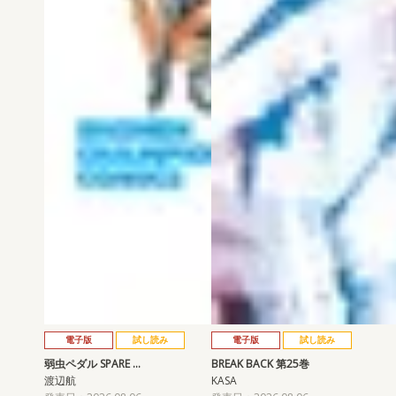
電子版
試し読み
電子版
試し読み
弱虫ペダル SPARE …
BREAK BACK 第25巻
渡辺航
KASA