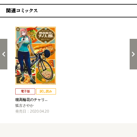
関連コミックス
戻る
進む
電子版
試し読み
穂高輪花のチャリ…
狐古さやか
発売日：2020.04.20