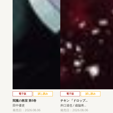
電子版
試し読み
電子版
試し読み
閻魔の教室 第6巻
チキン 「ドロップ…
田中優吏
井口達也 / 歳脇将…
発売日：2026.08.06
発売日：2026.08.06