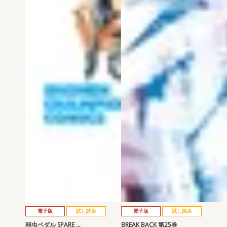
電子版
試し読み
電子版
試し読み
弱虫ペダル SPARE …
BREAK BACK 第25巻