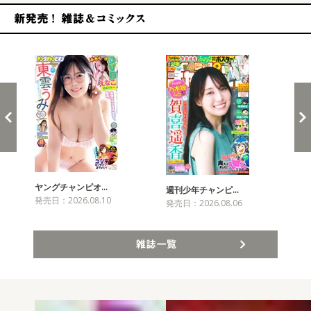
新発売！雑誌&コミックス
ヤングチャンピオ…
チャ
週刊少年チャンピ…
発売日：2026.08.10
発売
発売日：2026.08.06
雑誌一覧