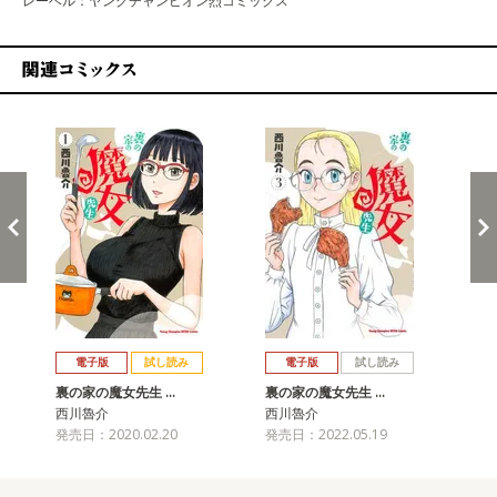
レーベル：ヤングチャンピオン烈コミックス
関連コミックス
戻る
進む
電子版
試し読み
電子版
試し読み
裏の家の魔女先生 …
裏の家の魔女先生 …
裏
西川魯介
西川魯介
西
発売日：2020.02.20
発売日：2022.05.19
発売