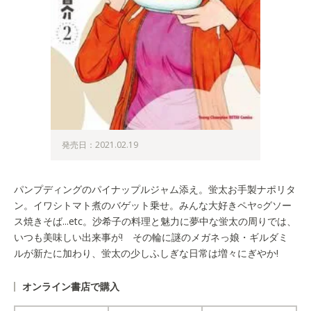
発売日：2021.02.19
パンプディングのパイナップルジャム添え。蛍太お手製ナポリタ
ン。イワシトマト煮のバゲット乗せ。みんな大好きペヤ○グソー
ス焼きそば...etc。沙希子の料理と魅力に夢中な蛍太の周りでは、
いつも美味しい出来事が! その輪に謎のメガネっ娘・ギルダミ
ルが新たに加わり、蛍太の少しふしぎな日常は増々にぎやか!
オンライン書店で購入