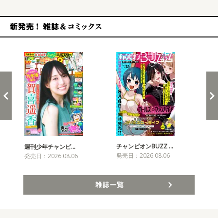
新発売！雑誌&コミックス
チャンピオンBUZZ …
週刊少年チャンピ…
月
発売日：2026.08.06
発売日：2026.08.06
発売
雑誌一覧