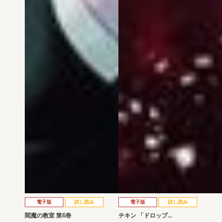
電子版
試し読み
電子版
試し読み
閻魔の教室 第6巻
チキン 「ドロップ…