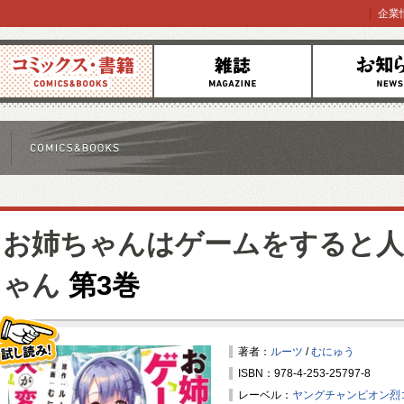
企業
コミックス
雑誌
お知らせ
お姉ちゃんはゲームをすると人
ゃん
第3巻
著者：
ルーツ
/
むにゅう
ISBN：978-4-253-25797-8
試し読み！
レーベル：
ヤングチャンピオン烈