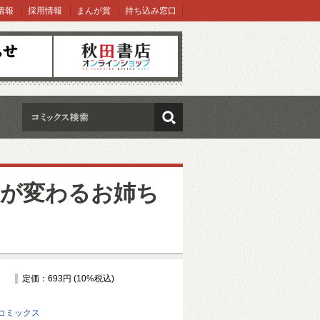
情報
採用情報
まんが賞
持ち込み窓口
オンラインショップ
検索
が変わるお姉ち
定価：693円 (10%税込)
コミックス