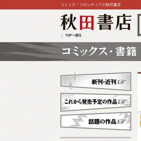
コミック・フロンティアの秋田書店
秋田書店
TOPへ戻る
コミックス
新刊・近刊
これから発売予定
話題の作品