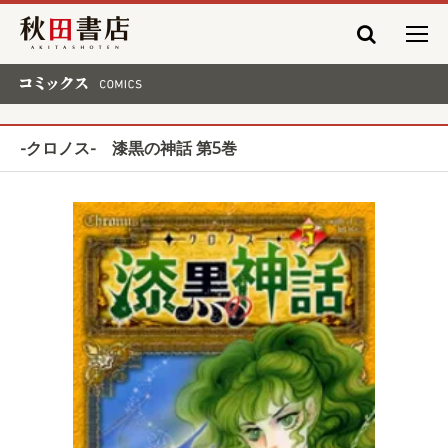
秋田書店
コミックス COMICS
-クロノス- 漆黒の神話 第5巻