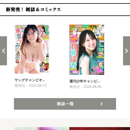
新発売！雑誌&コミックス
ヤングチャンピオ…
チャ
週刊少年チャンピ…
発売日：2026.08.10
発売
発売日：2026.08.06
雑誌一覧