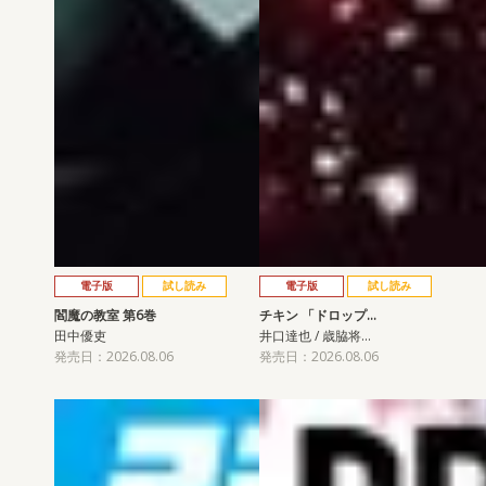
電子版
試し読み
電子版
試し読み
閻魔の教室 第6巻
チキン 「ドロップ…
田中優吏
井口達也 / 歳脇将…
発売日：2026.08.06
発売日：2026.08.06