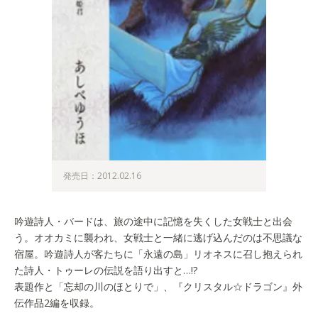
発売日：2012.02.16
吟遊詩人・バードは、旅の途中に記憶を失くした女戦士と出会
う。オオカミに襲われ、女戦士と一緒に逃げ込んだのは不思議な
宿屋。吟遊詩人が客たちに「永遠の島」リオネスに召し抱えられ
た詩人・トゥーレの伝説を語り出すと…!?
表題作と「忘却の川のほとりで」、『クリスタル☆ドラゴン』外
伝作品2編を収録。