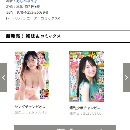
著者：
あしべゆうほ
定価：本体 457 円+税
ISBN：978-4-253-26039-8
レーベル：ボニータ・コミックスα
新発売！雑誌&コミックス
ヤングチャンピオ…
チャ
週刊少年チャンピ…
発売日：2026.08.10
発売
発売日：2026.08.06