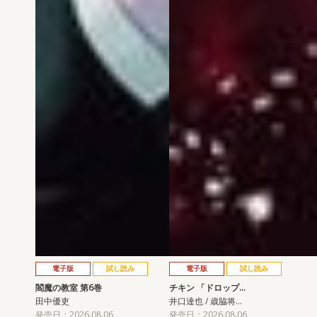
電子版
試し読み
電子版
試し読み
閻魔の教室 第6巻
チキン 「ドロップ…
田中優吏
井口達也 / 歳脇将…
発売日：2026.08.06
発売日：2026.08.06