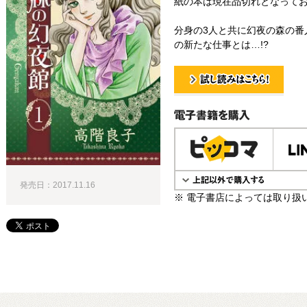
紙の本は現在品切れとなって
分身の3人と共に幻夜の森の番
の新たな仕事とは…!?
試し読み！
電子書籍で購入
発売日：2017.11.16
※ 電子書店によっては取り扱