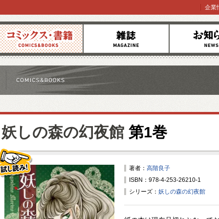
企業
コミックス
雑誌
お知らせ
妖しの森の幻夜館
第1巻
著者：
高階良子
ISBN：978-4-253-26210-1
試し読み！
シリーズ：
妖しの森の幻夜館