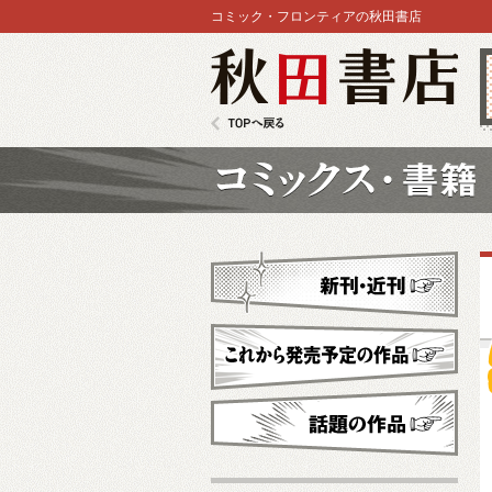
コミック・フロンティアの秋田書店
秋田書店
TOPへ戻る
コミックス
新刊・近刊
これから発売予定
話題の作品