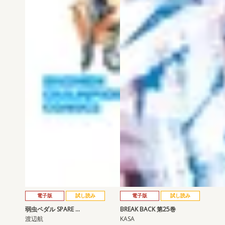
電子版
試し読み
電子版
試し読み
弱虫ペダル SPARE …
BREAK BACK 第25巻
渡辺航
KASA