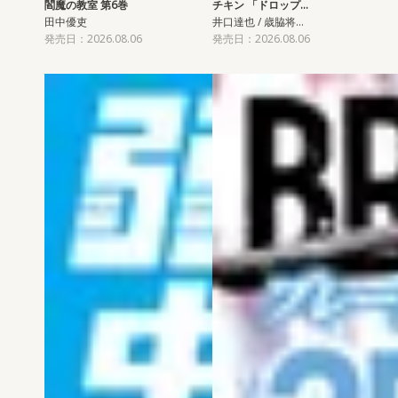
閻魔の教室 第6巻
チキン 「ドロップ…
田中優吏
井口達也 / 歳脇将…
発売日：2026.08.06
発売日：2026.08.06