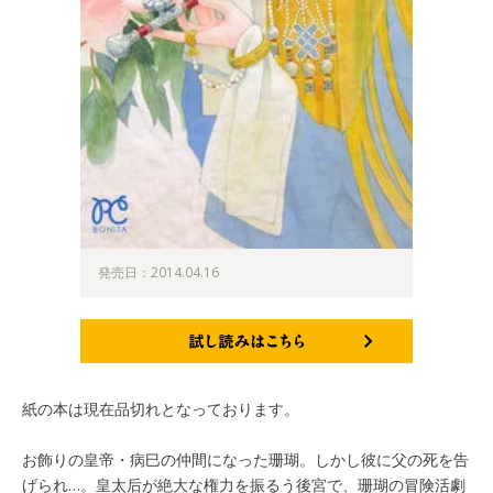
発売日：2014.04.16
試し読みはこちら
紙の本は現在品切れとなっております。
お飾りの皇帝・病巳の仲間になった珊瑚。しかし彼に父の死を告
げられ…。皇太后が絶大な権力を振るう後宮で、珊瑚の冒険活劇