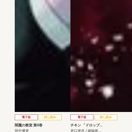
電子版
試し読み
電子版
試し読み
閻魔の教室 第6巻
チキン 「ドロップ…
田中優吏
井口達也 / 歳脇将…