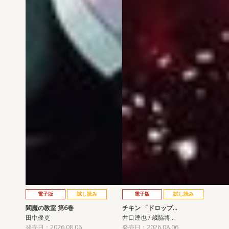
電子版
試し読み
電子版
試し読み
閻魔の教室 第6巻
チキン 「ドロップ…
田中優吏
井口達也 / 歳脇将…
発売日：2026.08.06
発売日：2026.08.06