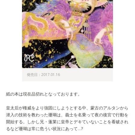
発売日：2017.01.16
紙の本は現在品切れとなっております。
皇太后が権威をより強固にしようとする中、蒙古のアルタンから
潜入の技術を教わった珊瑚は、義士を名乗って夜の後宮で行動を
開始する。しかし兄・蓬莱に皇帝とデキていないことを看破され
るなど珊瑚は常に危うい状況にあって…?